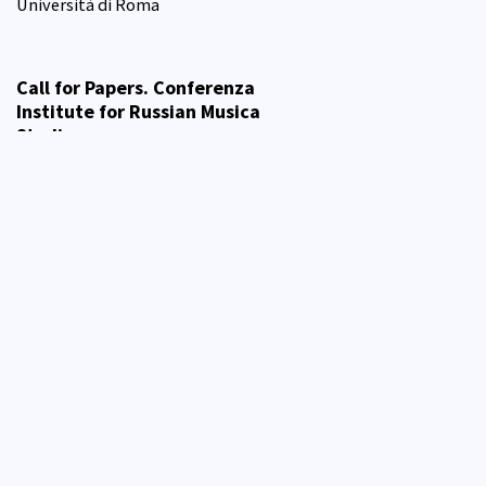
Università di Roma
Call for Papers. Conferenza
Institute for Russian Musica
Studies
23 February 2022
Institute for
Russian Musica Studies
Call for Papers "eSamizdat"
2022 (XV)
07 February 2022
eSamizdat.
Rivista di culture dei paesi slavi