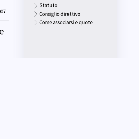
Statuto
007.
Consiglio direttivo
Come associarsi e quote
re
22