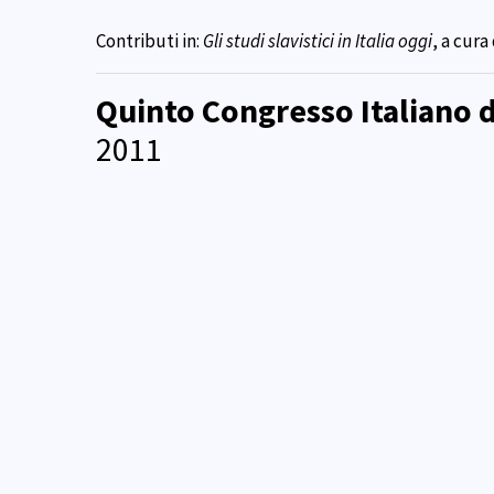
Contributi in:
Gli studi slavistici in Italia oggi
, a cura
Quinto Congresso Italiano d
2011
Contributi in:
Linee di confine. Separazioni e process
Moracci e Alberto Alberti, Firenze 2013 (Biblioteca d
Sesto Congresso Italiano di 
2016
Contributi in:
Il mondo slavo e l’Europa. Contributi p
settembre 2016)
, a cura di Maria Cristina Bragone e
Settimo Congresso Italiano 