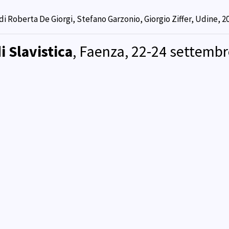
 di Roberta De Giorgi, Stefano Garzonio, Giorgio Ziffer, Udine, 2
i Slavistica
, Faenza, 22-24 settemb
i di integrazione nello spazio culturale slavo
, a cura di Giovanna
i Studi Slavistici 22).
Slavistica
, Torino, 28-30 settembre
resentati al VI Congresso Italiano di Slavistica (Torino, 28-30
 Maria Bidovec, Firenze 2019 (Biblioteca di Studi Slavistici).
di Slavistica
, Padova, 6-9 giugno 20