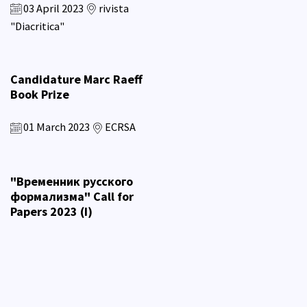
03 April 2023
rivista
"Diacritica"
Candidature Marc Raeff
Book Prize
01 March 2023
ECRSA
"Временник русского
формализма" Call for
Papers 2023 (I)
09 February 2023
Временник
русского формализма - Journal of
Studies in Russian Formalism with
Translation Notebooks