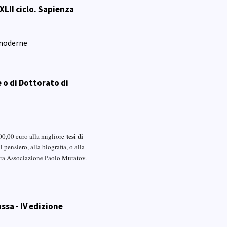
XLII ciclo. Sapienza
 moderne
 o di Dottorato di
tesi di
00,00 euro alla migliore
l pensiero, alla biografia, o alla
bera Associazione Paolo Muratov.
ssa - IV edizione