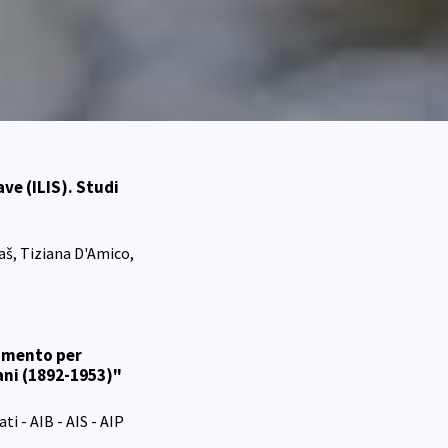
ve (ILIS). Studi
aš, Tiziana D'Amico,
umento per
iani (1892-1953)"
i - AIB - AIS - AIP