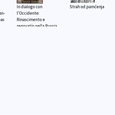
In dialogo con
Strah od pamćenja
an-
l'Occidente:
eas
Rinascimento e
renovatio nella Russia
del Cinquecento / В
диалоге с Западом:
возрождение и
религиозное
обновление в России
XVI века
ca
Women’s Voices
Tra le due sponde