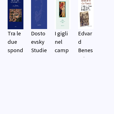
Tra le
Dosto
I gigli
Edvar
due
evsky
nel
d
spond
Studie
camp
Benes
e
s
o
e Jan
dell'A
Masar
driati
yk
co:
cultur
e,
storie