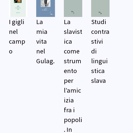
I gigli
La
La
Studi
nel
mia
slavist
contra
camp
vita
ica
stivi
o
nel
come
di
Gulag.
strum
lingui
ento
stica
per
slava
l’amic
izia
fra i
popoli
. In