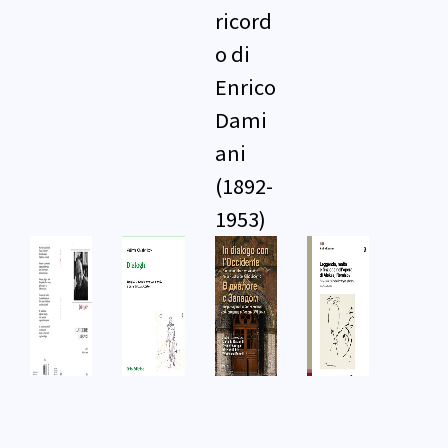
ricord
o di
Enrico
Dami
ani
(1892-
1953)
I
Dialog
In
Legge
campi
hi
dialog
nda,