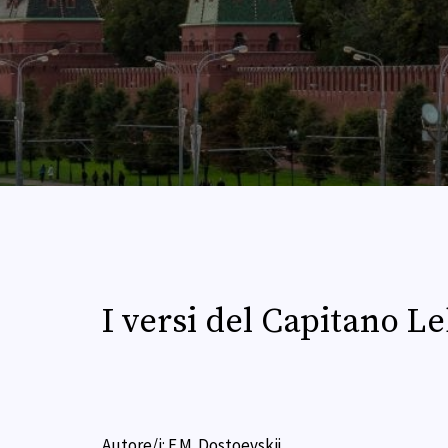
I versi del Capitano L
Autore/i:
F.M. Dostoevskij