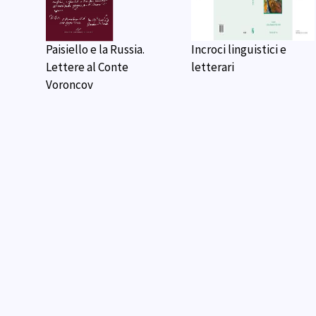
Paisiello e la Russia.
Incroci linguistici e
Lettere al Conte
letterari
Voroncov
Slavia 4
Dostoevsky Studies
ure,