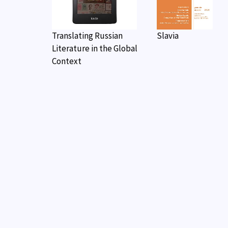
Translating Russian
Slavia
Literature in the Global
Context
Dostoevsky Studies
Tra le due sponde
dell'Adriatico: cult
storie e contatti.