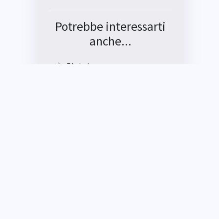
Potrebbe interessarti
anche...
Statuto
Consiglio direttivo
Come associarsi e quote