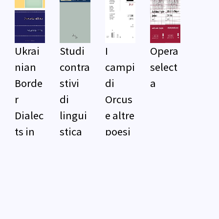
Ukrai
Studi
I
Opera
nian
contra
campi
select
Borde
stivi
di
a
r
di
Orcus
Dialec
lingui
e altre
ts in
stica
poesi
Belar
slava
e
usian-
Russi
an
Conta