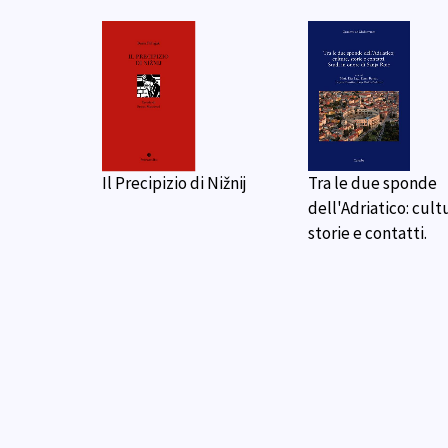
Il Precipizio di Nižnij
Tra le due sponde
dell'Adriatico: cult
storie e contatti.
Le preposizioni in Russo.
Poesia russa 1990-2
Teoria ed esercizi