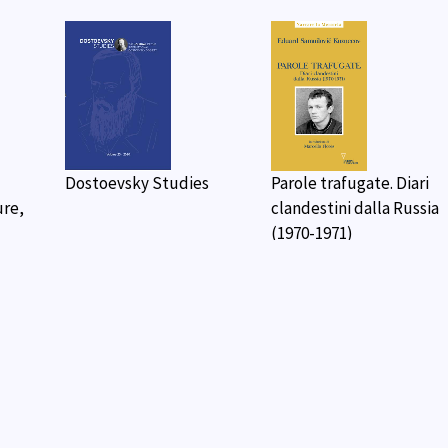
Dostoevsky Studies
Parole trafugate. Diari
ure,
clandestini dalla Russia
(1970-1971)
023
La slavistica come
Dostoevsky Studies
strumento per