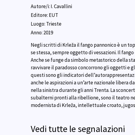
Autore/i:
I. Cavallini
Editore:
EUT
Luogo:
Trieste
Anno:
2019
Negli scritti di Krleža il fango pannonico è un to
se stessa, sempre oggetto di vessazioni. Il fango
Anche se funge da simbolo metastorico della sta
ravvivare il paradosso concorrono gli oggetti e gl
questi sono gli indicatori dell’autorappresenta
anche le aspirazioni a un’arte nazionale libera d
nella sinistra durante gli anni Trenta. La sconcer
subalterni pronti alla ribellione, sono il teatro 
modernista di Krleža, intellettuale croato, jugo
Vedi tutte le segnalazioni