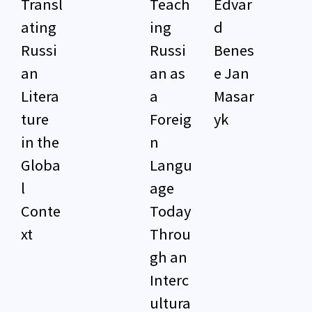
Transl
Teach
Edvar
ating
ing
d
Russi
Russi
Benes
an
an as
e Jan
Litera
a
Masar
ture
Foreig
yk
in the
n
Globa
Langu
l
age
Conte
Today
xt
Throu
gh an
Interc
ultura