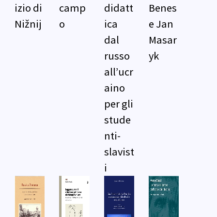
izio di
camp
didatt
Benes
Nižnij
o
ica
e Jan
dal
Masar
russo
yk
all’ucr
aino
per gli
stude
nti-
slavist
i