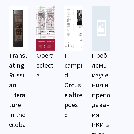
Transl
Opera
I
Проб
ating
select
campi
лемы
Russi
a
di
изуче
an
Orcus
ния и
Litera
e altre
препо
ture
poesi
даван
in the
e
ия
Globa
РКИ в