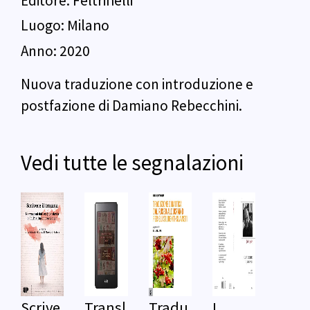
Editore:
Feltrinelli
Luogo:
Milano
Anno:
2020
Nuova traduzione con introduzione e
postfazione di Damiano Rebecchini.
Vedi tutte le segnalazioni
Scrive
Transl
Tradu
I