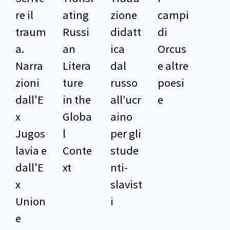
re il
ating
zione
campi
traum
Russi
didatt
di
a.
an
ica
Orcus
Narra
Litera
dal
e altre
zioni
ture
russo
poesi
dall'E
in the
all’ucr
e
x
Globa
aino
Jugos
l
per gli
lavia e
Conte
stude
dall'E
xt
nti-
x
slavist
Union
i
e