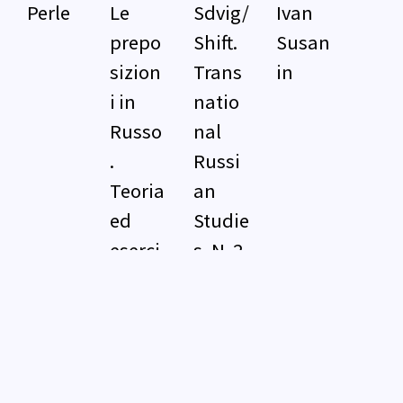
Perle
Le
Sdvig/
Ivan
prepo
Shift.
Susan
sizion
Trans
in
i in
natio
Russo
nal
.
Russi
Teoria
an
ed
Studie
eserci
s, N. 2-
zi
3,
2024-
2025