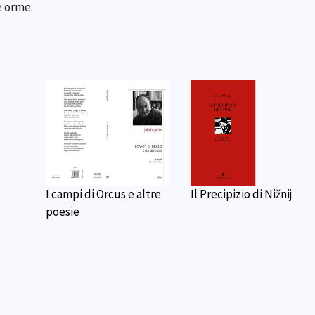
e orme.
I campi di Orcus e altre
Il Precipizio di Nižnij
poesie