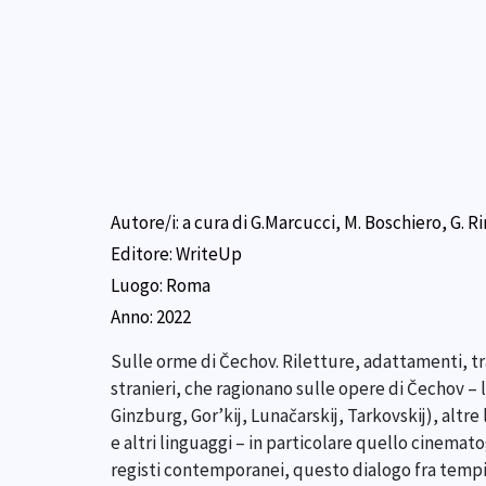
Autore/i:
a cura di G.Marcucci, M. Boschiero, G. R
Editore:
WriteUp
Luogo:
Roma
Anno:
2022
Sulle orme di Čechov. Riletture, adattamenti, tras
stranieri, che ragionano sulle opere di Čechov – la 
Ginzburg, Gor’kij, Lunačarskij, Tarkovskij), altr
e altri linguaggi – in particolare quello cinematog
registi contemporanei, questo dialogo fra tempi 