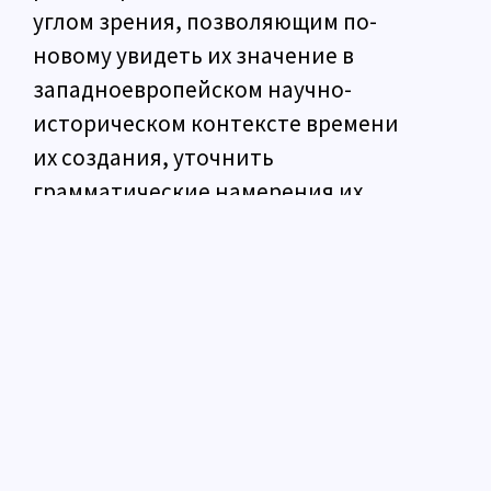
углом зрения, позволяющим по-
новому увидеть их значение в
западноевропейском научно-
историческом контексте времени
их создания, уточнить
грамматические намерения их
авторов и предложить для них
новую атрибуцию и датировку.
Vedi tutte le segnalazioni